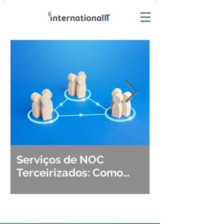
Serviços de NOC
Observabili
Terceirizados: Como
Detecção, Di
Escolher o Parceiro Ideal?
Segurança d