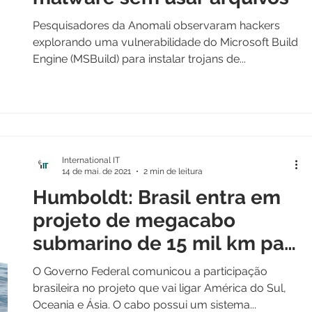
Pesquisadores da Anomali observaram hackers
explorando uma vulnerabilidade do Microsoft Build
Engine (MSBuild) para instalar trojans de...
International IT
14 de mai. de 2021
2 min de leitura
Humboldt: Brasil entra em
projeto de megacabo
submarino de 15 mil km para
fortalecer internet
O Governo Federal comunicou a participação
brasileira no projeto que vai ligar América do Sul,
Oceania e Ásia. O cabo possui um sistema...