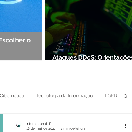
Escolher o
Observabilidade e NOC: Det
Segurança de Redes
Ataques DDoS: Orientaçõe
preparar sua defesa cibern
Cibernética
Tecnologia da Informação
LGPD
International IT
18 de mai. de 2021
2 min de leitura