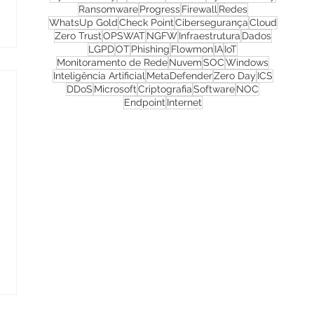
Ransomware
Progress
Firewall
Redes
WhatsUp Gold
Check Point
Cibersegurança
Cloud
Zero Trust
OPSWAT
NGFW
Infraestrutura
Dados
LGPD
OT
Phishing
Flowmon
IA
IoT
Monitoramento de Rede
Nuvem
SOC
Windows
Inteligência Artificial
MetaDefender
Zero Day
ICS
DDoS
Microsoft
Criptografia
Software
NOC
Endpoint
Internet