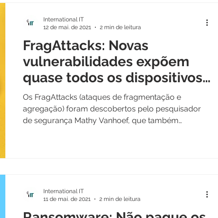
International IT
12 de mai. de 2021
2 min de leitura
FragAttacks: Novas
vulnerabilidades expõem
quase todos os dispositivos
Wi-Fi
Os FragAttacks (ataques de fragmentação e
agregação) foram descobertos pelo pesquisador
de segurança Mathy Vanhoef, que também
participou...
International IT
11 de mai. de 2021
2 min de leitura
Ransomware: Não pague os