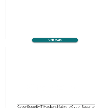
Confira todos os
materiais gratuitos
VER MAIS
Nos acompanhe nas
redes sociais!
CyberSecurity
TI
Hackers
Malware
Cyber Security