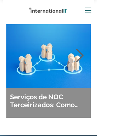
Serviços de NOC
Observabili
Terceirizados: Como
Detecção, Di
Escolher o Parceiro Ideal?
Segurança d