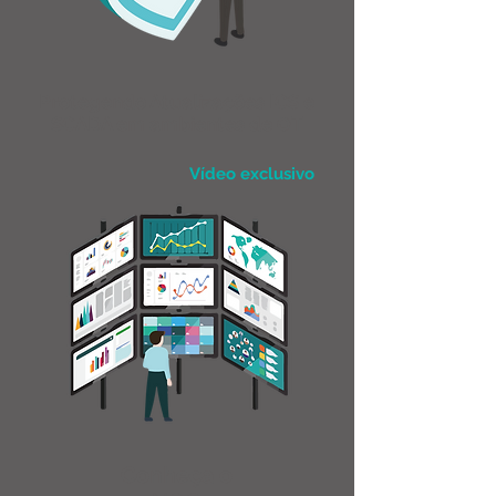
Protegendo Atualizações ICS e
SCADA em ambientes de OT
Vídeo exclusivo
Conheça o