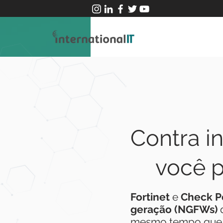
Contra i
você p
Fortinet
e
Check P
geração (NGFWs)
q
mesmo tempo que m