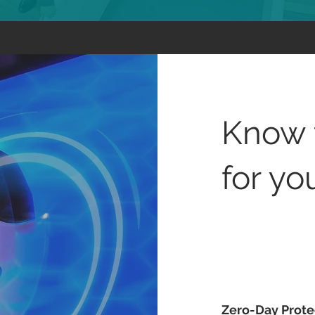
Know 
for yo
Zero-Day Prote