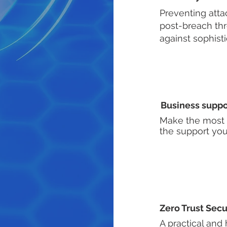
Preventing atta
post-breach thr
against sophist
Business suppo
Make the most o
the support you
Zero Trust Secu
A practical and