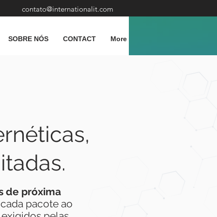
contato@internationalit.com
SOBRE NÓS
CONTACT
More
rnéticas,
itadas.
ls de próxima
 cada pacote ao
exigidos pelas