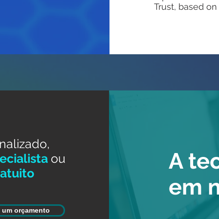
Trust, based on
nalizado,
A te
cialista
ou
atuito
em 
e um orçamento