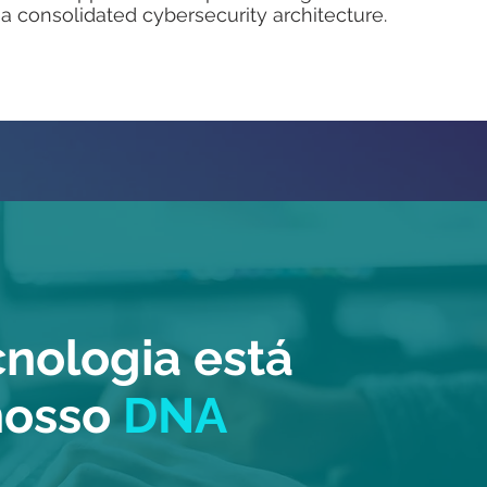
 a consolidated cybersecurity architecture.
cnologia está
nosso
DNA