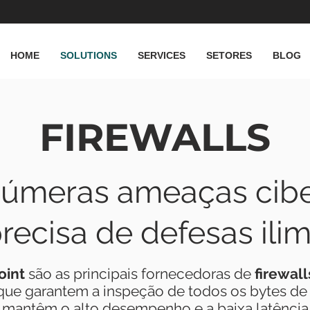
HOME
SOLUTIONS
SERVICES
SETORES
BLOG
F
IREWALLS
númeras ameaças cibe
recisa de defesas ilim
oint
são as principais fornecedoras de
firewal
ue garantem a inspeção de todos os bytes de
antêm o alto desempenho e a baixa latência 