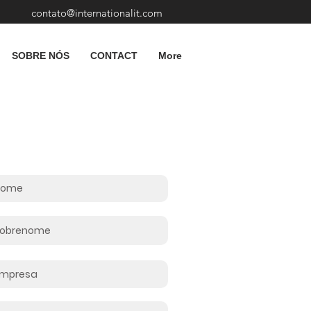
contato@internationalit.com
SOBRE NÓS
CONTACT
More
rme seus dados: