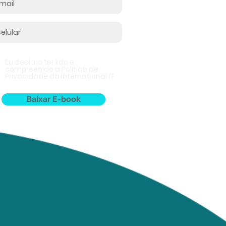
Eu declaro ter lido e
compreenido a Politica de
Privacidade da International IT
Baixar E-book