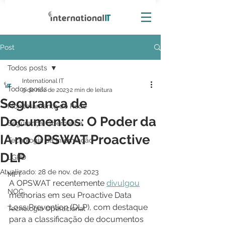
Post
Todos posts
International IT
Todos posts
9 de nov. de 2023
2 min de leitura
Segurança de
Monitoramento de Rede
Documentos: O Poder da
Segurança Cibernética
IA no OPSWAT Proactive
Tecnologia da Informação
DLP
LGPD
Atualizado:
28 de nov. de 2023
MFT
A OPSWAT recentemente 
divulgou
NOC
melhorias em seu Proactive Data 
Loss Prevention (DLP), com destaque 
Tecnologia Operacional
para a classificação de documentos 