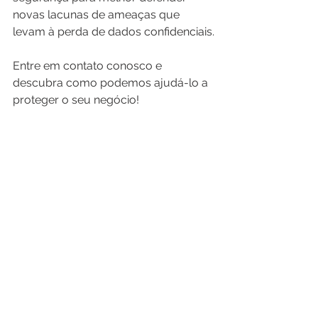
novas lacunas de ameaças que 
levam à perda de dados confidenciais.
Entre em contato conosco e 
descubra como podemos ajudá-lo a 
proteger o seu negócio!
Transforme seu Negócio com 
Tecnologia de Ponta: 
Agende sua 
Tech Demo!
OPSWAT
IA
Inteligência Artificial
DLP
Proactive Data Loss Prevention
NSFW