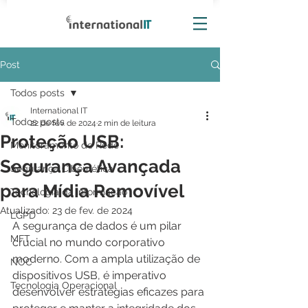
Post
Todos posts
International IT
Todos posts
22 de fev. de 2024
2 min de leitura
Proteção USB:
Monitoramento de Rede
Segurança Avançada
Segurança Cibernética
para Mídia Removível
Tecnologia da Informação
Atualizado:
23 de fev. de 2024
LGPD
A segurança de dados é um pilar 
MFT
crucial no mundo corporativo 
moderno. Com a ampla utilização de 
NOC
dispositivos USB, é imperativo 
Tecnologia Operacional
desenvolver estratégias eficazes para 