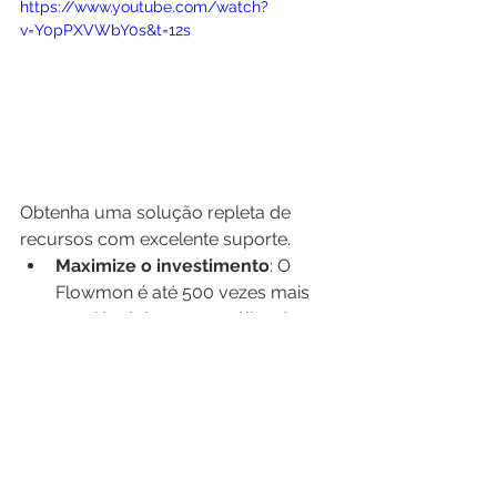
https://www.youtube.com/watch?
v=Y0pPXVWbY0s&t=12s
Obtenha uma solução repleta de 
recursos com excelente suporte.
Maximize o investimento
: O 
Flowmon é até 500 vezes mais 
escalável do que a análise de 
pacotes.
Compatibilidade de dados
: 
Compatível com todos os 
ambientes para integração 
perfeita.
Suporte premiado
: Atendimento 