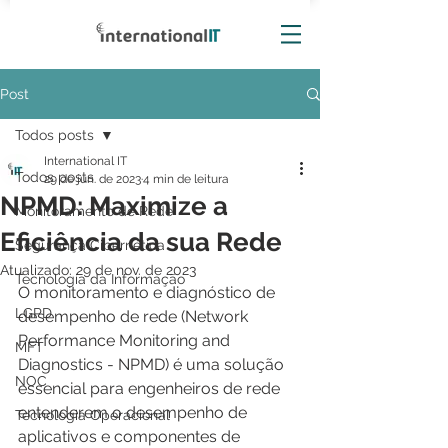
Post
Todos posts
International IT
Todos posts
29 de jun. de 2023
4 min de leitura
NPMD: Maximize a
Monitoramento de Rede
Eficiência da sua Rede
Segurança Cibernética
Atualizado:
29 de nov. de 2023
Tecnologia da Informação
O monitoramento e diagnóstico de 
LGPD
desempenho de rede (Network 
Performance Monitoring and 
MFT
Diagnostics - NPMD) é uma solução 
NOC
essencial para engenheiros de rede 
entenderem o desempenho de 
Tecnologia Operacional
aplicativos e componentes de 