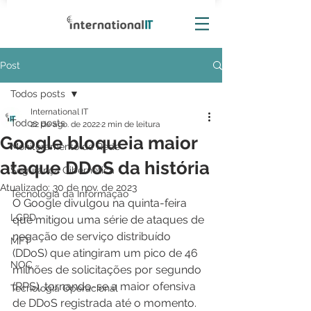
Post
Todos posts
International IT
Todos posts
22 de ago. de 2022
2 min de leitura
Google bloqueia maior
Monitoramento de Rede
ataque DDoS da história
Segurança Cibernética
Atualizado:
30 de nov. de 2023
Tecnologia da Informação
O Google divulgou na quinta-feira 
LGPD
que mitigou uma série de ataques de 
negação de serviço distribuído 
MFT
(DDoS) que atingiram um pico de 46 
NOC
milhões de solicitações por segundo 
(RPS), tornando-se a maior ofensiva 
Tecnologia Operacional
de DDoS registrada até o momento.