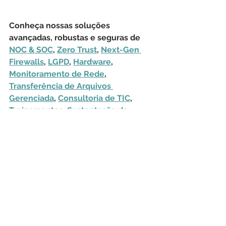
Conheça nossas soluções 
avançadas, robustas e seguras de 
NOC & SOC
, 
Zero Trust
, 
Next-Gen 
Firewalls
, 
LGPD
, 
Hardware
, 
Monitoramento de Rede
, 
Transferência de Arquivos 
Gerenciada
, 
Consultoria de TIC
, 
Treinamentos
, 
Sustentação de 
Aplicações
, 
Outsourcing
, 
Licenciamento Geral
 e 
Help Desk
CyberSecurity
TI
Cibersegurança
2023
Global Cybersecurity Outlook
Fórum Econômico Mundial
WEF
Segurança Cibernética
Tecnologia da Informação