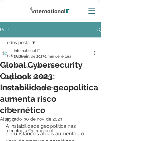
Post
Todos posts
International IT
Todos posts
23 de jan. de 2023
2 min de leitura
Global Cybersecurity
Monitoramento de Rede
Outlook 2023:
Segurança Cibernética
Instabilidade geopolítica
Tecnologia da Informação
aumenta risco
LGPD
cibernético
MFT
Atualizado:
30 de nov. de 2023
NOC
A instabilidade geopolítica nas 
Tecnologia Operacional
circunstâncias atuais aumentou o 