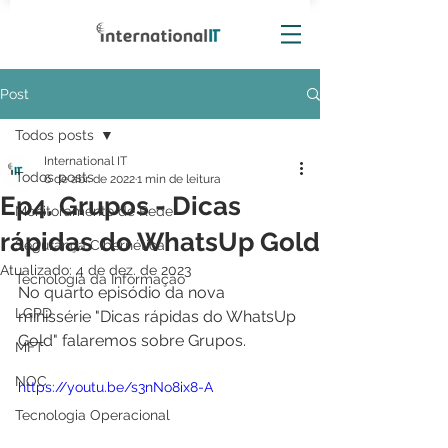
Post
Todos posts
International IT
Todos posts
6 de abr. de 2022
1 min de leitura
Ep4. Grupos - Dicas
Monitoramento de Rede
rápidas do WhatsUp Gold
Segurança Cibernética
Atualizado:
4 de dez. de 2023
Tecnologia da Informação
No quarto episódio da nova 
LGPD
minissérie "Dicas rápidas do WhatsUp 
Gold" falaremos sobre Grupos. 
MFT
NOC
https://youtu.be/s3nNo8ix8-A
Tecnologia Operacional