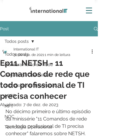
Post
Todos posts
International IT
Todos posts
30 de ago. de 2021
1 min de leitura
Ep11. NETSH - 11
Monitoramento de Rede
Comandos de rede que
Segurança Cibernética
todo profissional de TI
Tecnologia da Informação
precisa conhecer
LGPD
Atualizado:
7 de dez. de 2023
MFT
No décimo primeiro e último episódio 
NOC
da minissérie "11 Comandos de rede 
que todo profissional de TI precisa 
Tecnologia Operacional
conhecer" falaremos sobre NETSH.