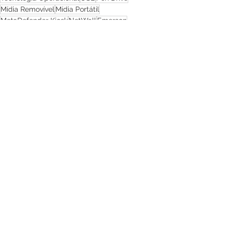
Mídia Removível
Mídia Portátil
MetaDefender Kiosk
NetWall
Emerson
DeltaV Alliance
Security Gateway
NetWall Optical Diode
Segurança Cibernética
Tecnologia da Informação
Ver tudo
Posts recentes