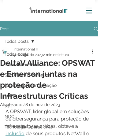
Post
Todos posts
International IT
Todos posts
9 de ago. de 2023
2 min de leitura
DeltaV Alliance: OPSWAT
Monitoramento de Rede
e Emerson juntas na
Segurança Cibernética
proteção de
Tecnologia da Informação
Infraestruturas Críticas
LGPD
Atualizado:
28 de nov. de 2023
MFT
A OPSWAT, líder global em soluções 
NOC
de cibersegurança para proteção de 
infraestruturas críticas, obteve a 
Tecnologia Operacional
inclusão
 de seus produtos NetWall e 