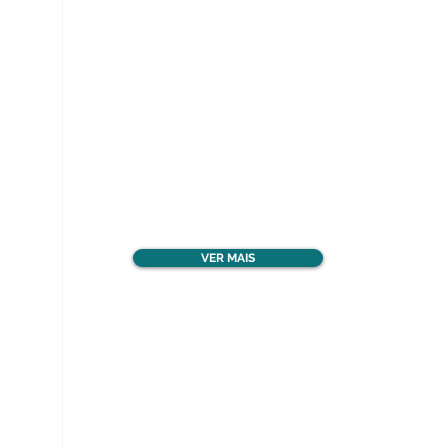
Ver todos os materiais
gratuitos
VER MAIS
Nos acompanhe nas
redes sociais!