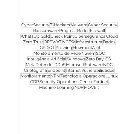
CyberSecurity
TI
Hackers
Malware
Cyber Security
Ransomware
Progress
Redes
Firewall
WhatsUp Gold
Check Point
Cibersegurança
Cloud
Zero Trust
OPSWAT
NGFW
Infraestrutura
Dados
LGPD
OT
Phishing
Flowmon
IA
IoT
Monitoramento de Rede
Nuvem
SOC
Inteligência Artificial
Windows
Zero Day
ICS
MetaDefender
DDoS
Microsoft
Software
NOC
Criptografia
Endpoint
Internet
Vulnerabilidades
Monitoramento
VPN
Tecnologia Operacional
Linux
CDR
Security Operations Center
Fortinet
Machine Learning
NDR
MOVEit