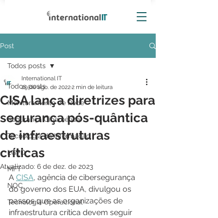
Post
Todos posts
International IT
Todos posts
29 de ago. de 2022
2 min de leitura
CISA lança diretrizes para
Monitoramento de Rede
segurança pós-quântica
Segurança Cibernética
de infraestruturas
Tecnologia da Informação
críticas
LGPD
Atualizado:
6 de dez. de 2023
MFT
A 
CISA
, agência de cibersegurança 
NOC
do governo dos EUA, divulgou os 
passos que as organizações de 
Tecnologia Operacional
infraestrutura crítica devem seguir 