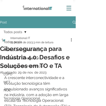
Post
Todos posts
International IT
Todos posts
13 de jun. de 2023
3 min de leitura
Cibersegurança para
Monitoramento de Rede
Indústria 4.0: Desafios e
Segurança Cibernética
Soluções em TO e TA
Tecnologia da Informação
Atualizado:
29 de nov. de 2023
LGPD
A crescente interconectividade e a 
MFT
evolução tecnológica têm 
impulsionado avanços significativos 
NOC
na indústria, com a adoção em larga 
Tecnologia Operacional
escala da Tecnologia Operacional 