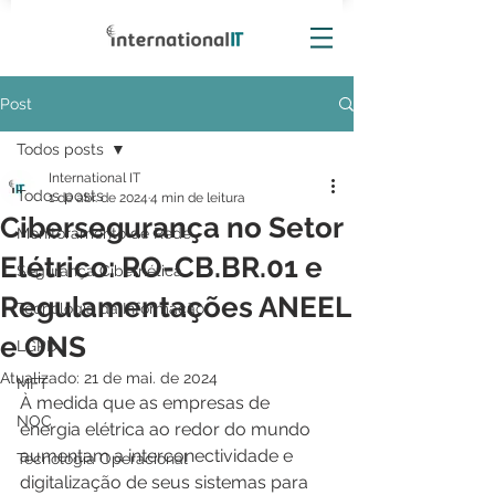
Post
Todos posts
International IT
Todos posts
1 de abr. de 2024
4 min de leitura
Cibersegurança no Setor
Monitoramento de Rede
Elétrico: RO-CB.BR.01 e
Segurança Cibernética
Regulamentações ANEEL
Tecnologia da Informação
e ONS
LGPD
Atualizado:
21 de mai. de 2024
MFT
À medida que as empresas de 
NOC
energia elétrica ao redor do mundo 
aumentam a interconectividade e 
Tecnologia Operacional
digitalização de seus sistemas para 