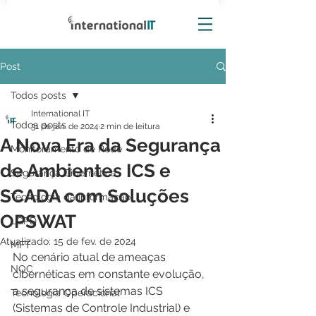
Post
Todos posts
International IT
Todos posts
31 de jan. de 2024
2 min de leitura
A Nova Era da Segurança
Monitoramento de Rede
de Ambientes ICS e
Segurança Cibernética
SCADA com Soluções
Tecnologia da Informação
OPSWAT
LGPD
Atualizado:
15 de fev. de 2024
MFT
No cenário atual de ameaças 
NOC
cibernéticas em constante evolução, 
a segurança de sistemas ICS 
Tecnologia Operacional
(Sistemas de Controle Industrial) e 