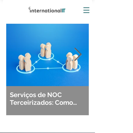
Serviços de NOC
Observabili
Terceirizados: Como
Detecção, Di
Escolher o Parceiro Ideal?
Segurança d