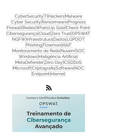
redes sociais!
CyberSecurity
TI
Hackers
Malware
Cyber Security
Ransomware
Progress
Firewall
Redes
WhatsUp Gold
Check Point
Cibersegurança
Cloud
Zero Trust
OPSWAT
NGFW
Infraestrutura
Dados
LGPD
OT
Phishing
Flowmon
IA
IoT
Monitoramento de Rede
Nuvem
SOC
Windows
Inteligência Artificial
MetaDefender
Zero Day
ICS
DDoS
Microsoft
Criptografia
Software
NOC
Endpoint
Internet