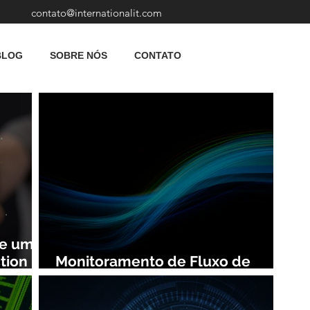
contato@internationalit.com
BLOG
SOBRE NÓS
CONTATO
de uma
tion
Monitoramento de Fluxo de
Rede: Vantagens e Benefícios