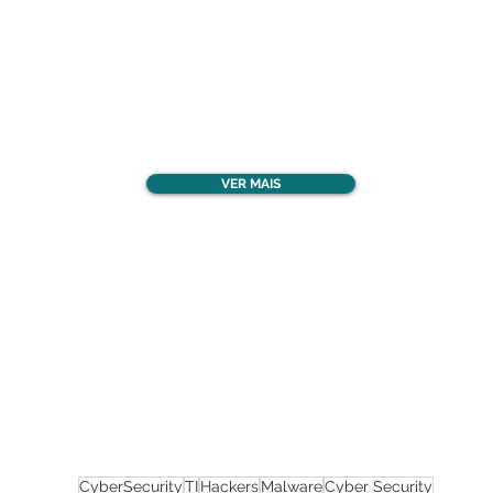
Confira todos os
materiais gratuitos
VER MAIS
Nos acompanhe nas
redes sociais!
CyberSecurity
TI
Hackers
Malware
Cyber Security