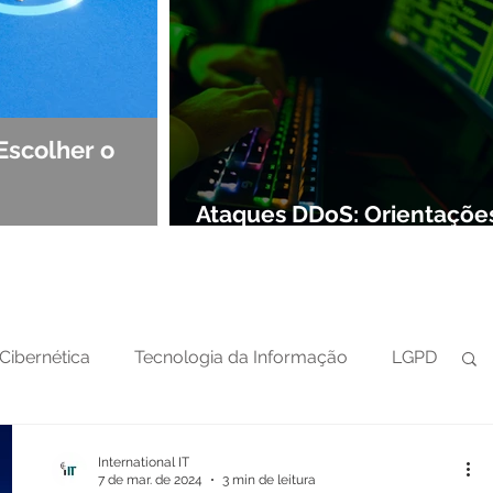
Escolher o
Observabilidade e NOC: Det
Segurança de Redes
Ataques DDoS: Orientaçõe
preparar sua defesa cibern
Cibernética
Tecnologia da Informação
LGPD
International IT
7 de mar. de 2024
3 min de leitura