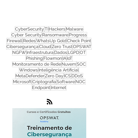
Nos acompanhe nas
redes sociais!
CyberSecurity
TI
Hackers
Malware
Cyber Security
Ransomware
Progress
Firewall
Redes
WhatsUp Gold
Check Point
Cibersegurança
Cloud
Zero Trust
OPSWAT
NGFW
Infraestrutura
Dados
LGPD
OT
Phishing
Flowmon
IA
IoT
Monitoramento de Rede
Nuvem
SOC
Windows
Inteligência Artificial
MetaDefender
Zero Day
ICS
DDoS
Microsoft
Criptografia
Software
NOC
Endpoint
Internet