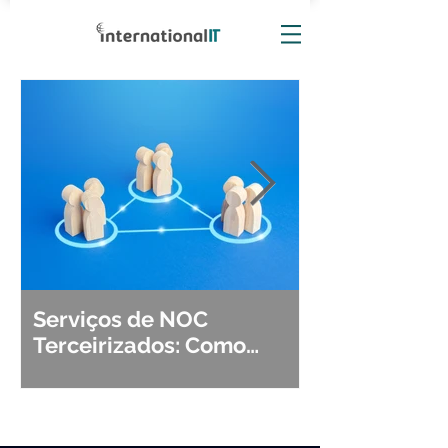
Serviços de NOC
Observabili
Terceirizados: Como
Detecção, Di
Escolher o Parceiro Ideal?
Segurança d