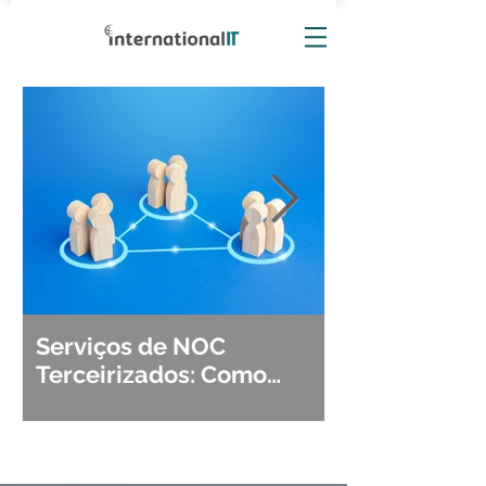
Serviços de NOC
Observabili
Terceirizados: Como
Detecção, Di
Escolher o Parceiro Ideal?
Segurança d