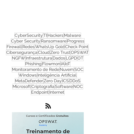
Nos acompanhe nas
redes sociais!
CyberSecurity
TI
Hackers
Malware
Cyber Security
Ransomware
Progress
Firewall
Redes
WhatsUp Gold
Check Point
Cibersegurança
Cloud
Zero Trust
OPSWAT
NGFW
Infraestrutura
Dados
LGPD
OT
Phishing
Flowmon
IA
IoT
Monitoramento de Rede
Nuvem
SOC
Windows
Inteligência Artificial
MetaDefender
Zero Day
ICS
DDoS
Microsoft
Criptografia
Software
NOC
Endpoint
Internet