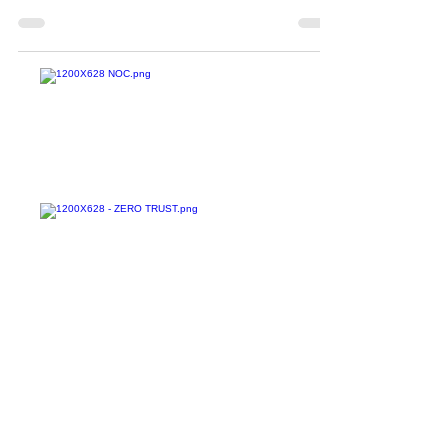
metodologia que utiliza mecanismos
tecnológicos para gerenciar e priorizar o tráfego
de rede,...
Confira todos os
materiais gratuitos