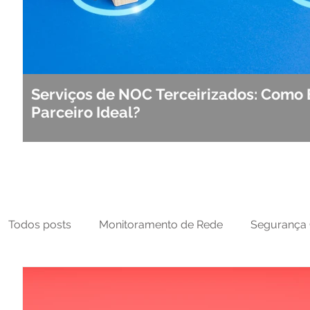
Serviços de NOC Terceirizados: Como 
Parceiro Ideal?
Todos posts
Monitoramento de Rede
Segurança 
MFT
NOC
Tecnologia Operacional