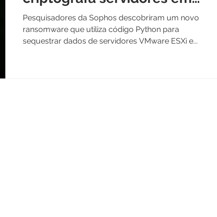
apenas três horas
Pesquisadores da Sophos descobriram um novo
ransomware que utiliza código Python para
sequestrar dados de servidores VMware ESXi e...