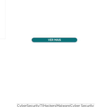
Confira todos os
materiais gratuitos
VER MAIS
Nos acompanhe nas
redes sociais!
CyberSecurity
TI
Hackers
Malware
Cyber Security