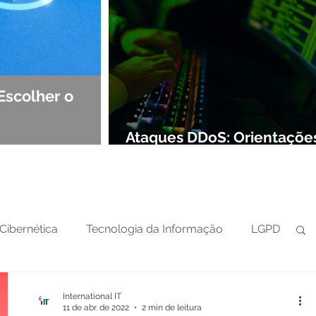
Escolher o
Observabilidade e NOC: Det
Segurança de Redes
Ataques DDoS: Orientaçõe
preparar sua defesa cibern
Cibernética
Tecnologia da Informação
LGPD
International IT
11 de abr. de 2022
2 min de leitura