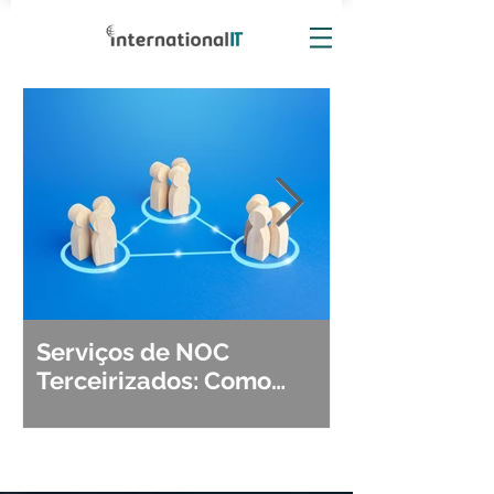
Serviços de NOC
Observabili
Terceirizados: Como
Detecção, Di
Escolher o Parceiro Ideal?
Segurança d