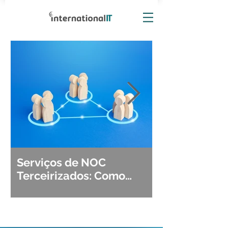
Serviços de NOC
Observabili
Terceirizados: Como
Detecção, Di
Escolher o Parceiro Ideal?
Segurança d