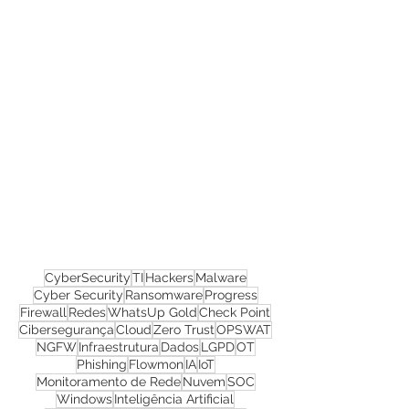
Confira todos os
materiais gratuitos
Nos acompanhe nas
redes sociais!
CyberSecurity
TI
Hackers
Malware
Cyber Security
Ransomware
Progress
Firewall
Redes
WhatsUp Gold
Check Point
Cibersegurança
Cloud
Zero Trust
OPSWAT
NGFW
Infraestrutura
Dados
LGPD
OT
Phishing
Flowmon
IA
IoT