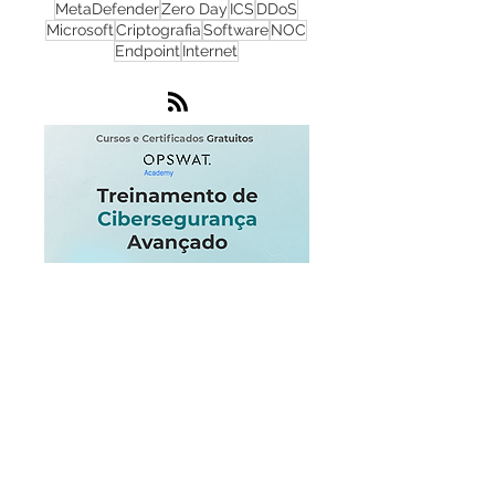
Monitoramento de Rede
Nuvem
SOC
Windows
Inteligência Artificial
MetaDefender
Zero Day
ICS
DDoS
Microsoft
Criptografia
Software
NOC
Endpoint
Internet