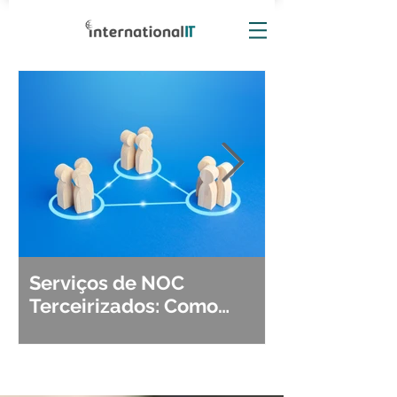
Serviços de NOC
Observabili
Terceirizados: Como
Detecção, Di
Escolher o Parceiro Ideal?
Segurança d