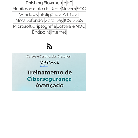
Cibersegurança
Cloud
Zero Trust
OPSWAT
NGFW
Infraestrutura
Dados
LGPD
OT
Phishing
Flowmon
IA
IoT
Monitoramento de Rede
Nuvem
SOC
Windows
Inteligência Artificial
MetaDefender
Zero Day
ICS
DDoS
Microsoft
Criptografia
Software
NOC
Endpoint
Internet