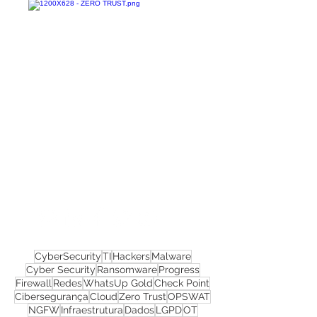
Confira todos os
materiais gratuitos
Nos acompanhe nas
redes sociais!
CyberSecurity
TI
Hackers
Malware
Cyber Security
Ransomware
Progress
Firewall
Redes
WhatsUp Gold
Check Point