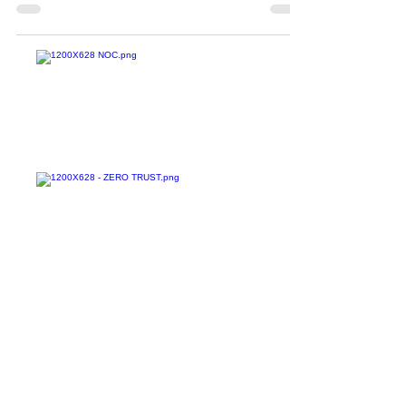
feira, oito avisos de Sistemas de Controle
Industrial...
Confira todos os
materiais gratuitos