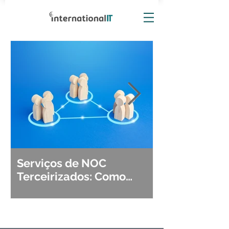
Serviços de NOC
Observabili
Terceirizados: Como
Detecção, Di
Escolher o Parceiro Ideal?
Segurança d