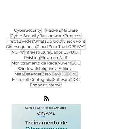
Nos acompanhe nas
redes sociais!
CyberSecurity
TI
Hackers
Malware
Cyber Security
Ransomware
Progress
Firewall
Redes
WhatsUp Gold
Check Point
Cibersegurança
Cloud
Zero Trust
OPSWAT
NGFW
Infraestrutura
Dados
LGPD
OT
Phishing
Flowmon
IA
IoT
Monitoramento de Rede
Nuvem
SOC
Windows
Inteligência Artificial
MetaDefender
Zero Day
ICS
DDoS
Microsoft
Criptografia
Software
NOC
Endpoint
Internet