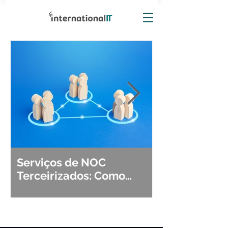
Serviços de NOC
Observabili
Terceirizados: Como
Detecção, Di
Escolher o Parceiro Ideal?
Segurança d