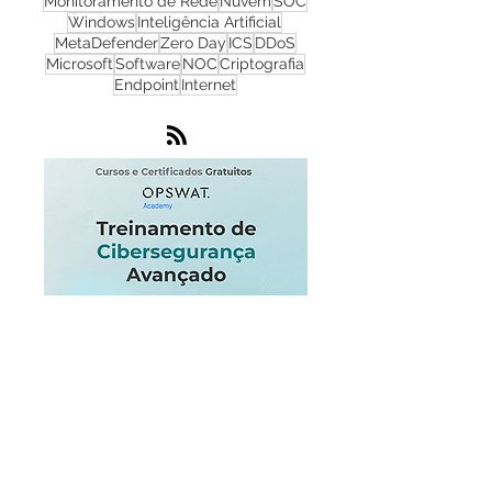
Phishing
Flowmon
IA
IoT
Monitoramento de Rede
Nuvem
SOC
Windows
Inteligência Artificial
MetaDefender
Zero Day
ICS
DDoS
Microsoft
Software
NOC
Criptografia
Endpoint
Internet