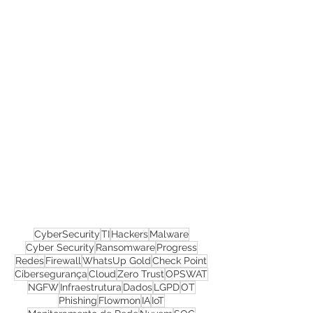
Confira todos os
materiais gratuitos
Nos acompanhe nas
redes sociais!
CyberSecurity
TI
Hackers
Malware
Cyber Security
Ransomware
Progress
Redes
Firewall
WhatsUp Gold
Check Point
Cibersegurança
Cloud
Zero Trust
OPSWAT
NGFW
Infraestrutura
Dados
LGPD
OT