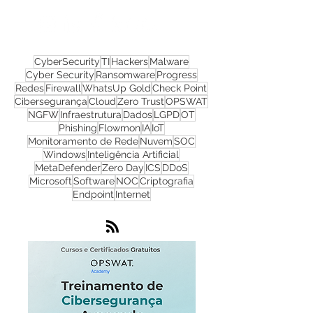
Nos acompanhe nas
redes sociais!
CyberSecurity
TI
Hackers
Malware
Cyber Security
Ransomware
Progress
Redes
Firewall
WhatsUp Gold
Check Point
Cibersegurança
Cloud
Zero Trust
OPSWAT
NGFW
Infraestrutura
Dados
LGPD
OT
Phishing
Flowmon
IA
IoT
Monitoramento de Rede
Nuvem
SOC
Windows
Inteligência Artificial
MetaDefender
Zero Day
ICS
DDoS
Microsoft
Software
NOC
Criptografia
Endpoint
Internet