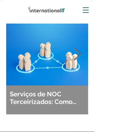
Serviços de NOC
Observabili
Terceirizados: Como
Detecção, Di
Escolher o Parceiro Ideal?
Segurança d