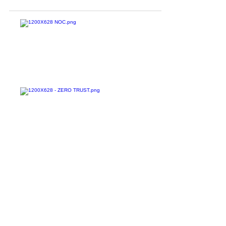
cibersegurança, especialmente diante do
avanço da...
Confira todos os
materiais gratuitos