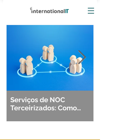
Serviços de NOC
Observabili
Terceirizados: Como
Detecção, Di
Escolher o Parceiro Ideal?
Segurança d