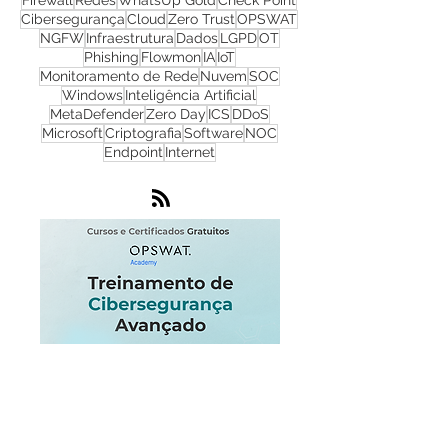
CyberSecurity
TI
Hackers
Malware
Cyber Security
Ransomware
Progress
Firewall
Redes
WhatsUp Gold
Check Point
Cibersegurança
Cloud
Zero Trust
OPSWAT
NGFW
Infraestrutura
Dados
LGPD
OT
Phishing
Flowmon
IA
IoT
Monitoramento de Rede
Nuvem
SOC
Windows
Inteligência Artificial
MetaDefender
Zero Day
ICS
DDoS
Microsoft
Criptografia
Software
NOC
Endpoint
Internet