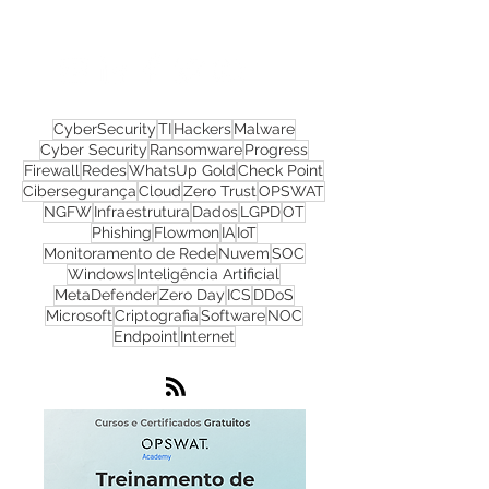
Nos acompanhe nas
redes sociais!
CyberSecurity
TI
Hackers
Malware
Cyber Security
Ransomware
Progress
Firewall
Redes
WhatsUp Gold
Check Point
Cibersegurança
Cloud
Zero Trust
OPSWAT
NGFW
Infraestrutura
Dados
LGPD
OT
Phishing
Flowmon
IA
IoT
Monitoramento de Rede
Nuvem
SOC
Windows
Inteligência Artificial
MetaDefender
Zero Day
ICS
DDoS
Microsoft
Criptografia
Software
NOC
Endpoint
Internet