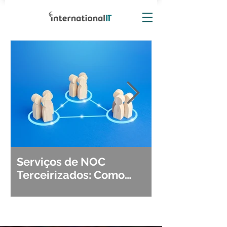
Serviços de NOC
Observabili
Terceirizados: Como
Detecção, Di
Escolher o Parceiro Ideal?
Segurança d