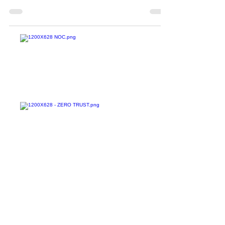
publicado por agências de inteligência do Reino
Unido e dos EUA, uma série de ataques
cibernéticos...
Confira todos os
materiais gratuitos