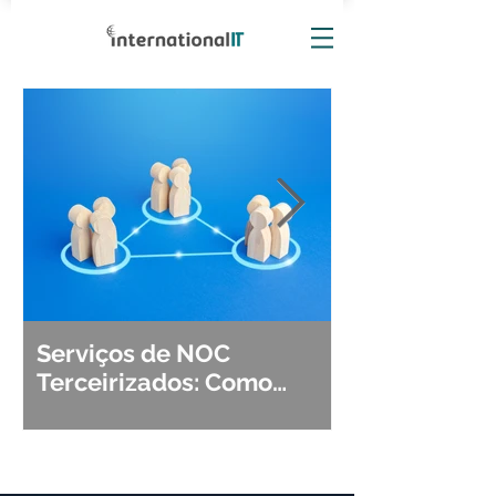
Serviços de NOC
Observabili
Terceirizados: Como
Detecção, Di
Escolher o Parceiro Ideal?
Segurança d