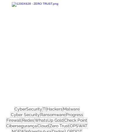
Confira todos os
materiais gratuitos
Nos acompanhe nas
redes sociais!
CyberSecurity
TI
Hackers
Malware
Cyber Security
Ransomware
Progress