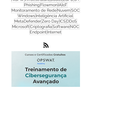
Firewall
Redes
WhatsUp Gold
Check Point
Cibersegurança
Cloud
Zero Trust
OPSWAT
NGFW
Infraestrutura
Dados
LGPD
OT
Phishing
Flowmon
IA
IoT
Monitoramento de Rede
Nuvem
SOC
Windows
Inteligência Artificial
MetaDefender
Zero Day
ICS
DDoS
Microsoft
Criptografia
Software
NOC
Endpoint
Internet