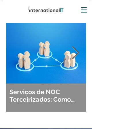
Serviços de NOC
Observabili
Terceirizados: Como
Detecção, Di
Escolher o Parceiro Ideal?
Segurança d