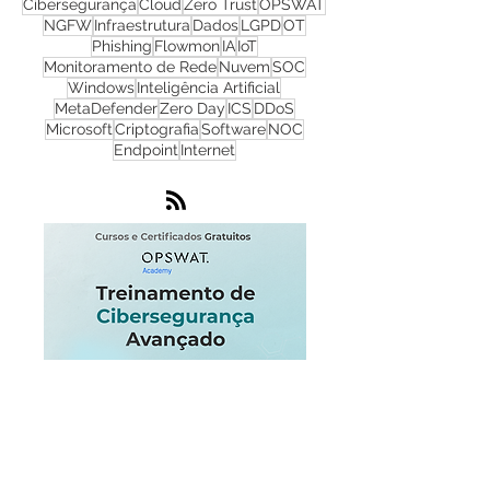
Cyber Security
Ransomware
Progress
Firewall
Redes
WhatsUp Gold
Check Point
Cibersegurança
Cloud
Zero Trust
OPSWAT
NGFW
Infraestrutura
Dados
LGPD
OT
Phishing
Flowmon
IA
IoT
Monitoramento de Rede
Nuvem
SOC
Windows
Inteligência Artificial
MetaDefender
Zero Day
ICS
DDoS
Microsoft
Criptografia
Software
NOC
Endpoint
Internet