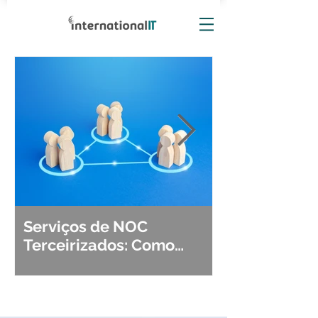
Serviços de NOC
Observabili
Terceirizados: Como
Detecção, Di
Escolher o Parceiro Ideal?
Segurança d