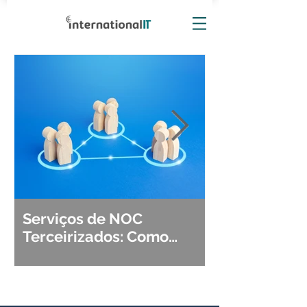
Serviços de NOC
Observabili
Terceirizados: Como
Detecção, Di
Escolher o Parceiro Ideal?
Segurança d