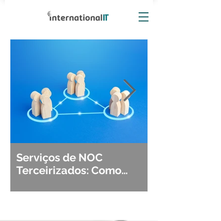
Serviços de NOC
Observabili
Terceirizados: Como
Detecção, Di
Escolher o Parceiro Ideal?
Segurança d