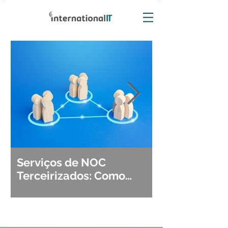
Serviços de NOC
Observabili
Terceirizados: Como
Detecção, Di
Escolher o Parceiro Ideal?
Segurança d