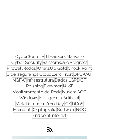
Confira todos os
materiais gratuitos
Nos acompanhe nas
redes sociais!
CyberSecurity
TI
Hackers
Malware
Cyber Security
Ransomware
Progress
Firewall
Redes
WhatsUp Gold
Check Point
Cibersegurança
Cloud
Zero Trust
OPSWAT
NGFW
Infraestrutura
Dados
LGPD
OT
Phishing
Flowmon
IA
IoT
Monitoramento de Rede
Nuvem
SOC
Windows
Inteligência Artificial
MetaDefender
Zero Day
ICS
DDoS
Microsoft
Criptografia
Software
NOC
Endpoint
Internet