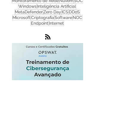
NGFW
Infraestrutura
Dados
LGPD
OT
Phishing
Flowmon
IA
IoT
Monitoramento de Rede
Nuvem
SOC
Windows
Inteligência Artificial
MetaDefender
Zero Day
ICS
DDoS
Microsoft
Criptografia
Software
NOC
Endpoint
Internet