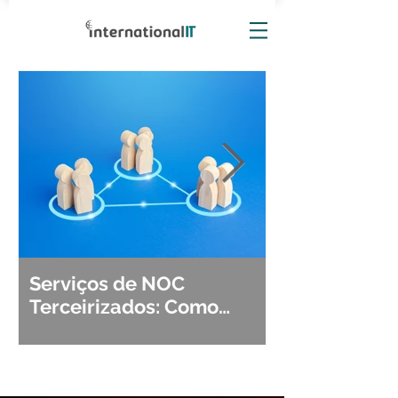
Serviços de NOC
Observabili
Terceirizados: Como
Detecção, Di
Escolher o Parceiro Ideal?
Segurança d