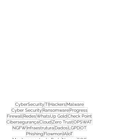
Confira todos os
materiais gratuitos
Nos acompanhe nas
redes sociais!
CyberSecurity
TI
Hackers
Malware
Cyber Security
Ransomware
Progress
Firewall
Redes
WhatsUp Gold
Check Point
Cibersegurança
Cloud
Zero Trust
OPSWAT