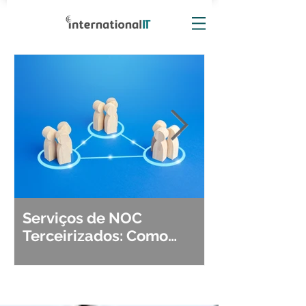
Serviços de NOC
Observabili
Terceirizados: Como
Detecção, Di
Escolher o Parceiro Ideal?
Segurança d