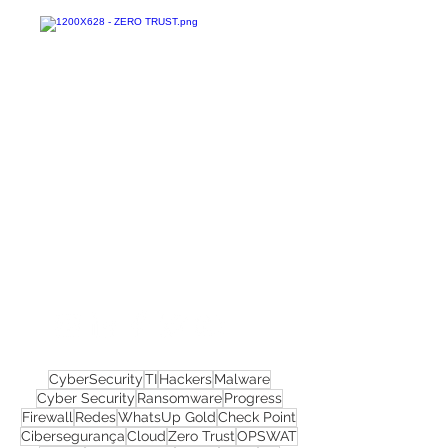
Confira todos os
materiais gratuitos
Nos acompanhe nas
redes sociais!
CyberSecurity
TI
Hackers
Malware
Cyber Security
Ransomware
Progress