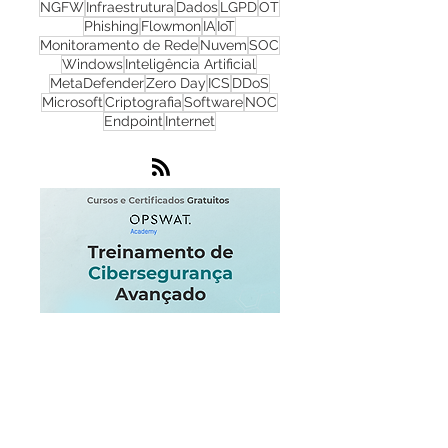
Firewall
Redes
WhatsUp Gold
Check Point
Cibersegurança
Cloud
Zero Trust
OPSWAT
NGFW
Infraestrutura
Dados
LGPD
OT
Phishing
Flowmon
IA
IoT
Monitoramento de Rede
Nuvem
SOC
Windows
Inteligência Artificial
MetaDefender
Zero Day
ICS
DDoS
Microsoft
Criptografia
Software
NOC
Endpoint
Internet