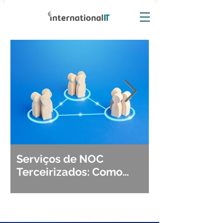
Serviços de NOC
Observabili
Terceirizados: Como
Detecção, Di
Escolher o Parceiro Ideal?
Segurança d