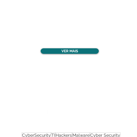
Confira todos os
materiais gratuitos
VER MAIS
Nos acompanhe nas
redes sociais!
CyberSecurity
TI
Hackers
Malware
Cyber Security