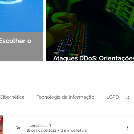
Escolher o
Observabilidade e NOC: Det
Segurança de Redes
Ataques DDoS: Orientaçõe
preparar sua defesa cibern
Cibernética
Tecnologia da Informação
LGPD
International IT
18 de nov. de 2022
2 min de leitura