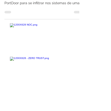
Hackers suspeitos de trabalhar para o governo
chinês usaram um novo malware chamado
PortDoor para se infiltrar nos sistemas de uma...
Confira todos os