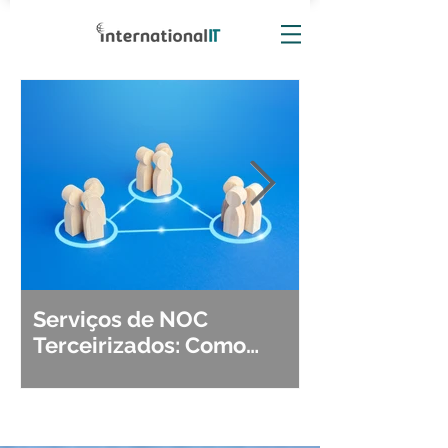
Serviços de NOC
Observabili
Terceirizados: Como
Detecção, Di
Escolher o Parceiro Ideal?
Segurança d