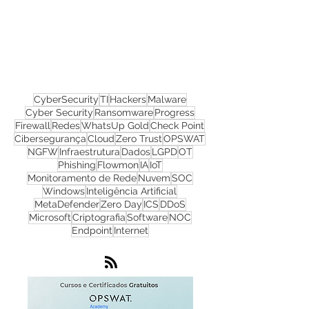
materiais gratuitos
Nos acompanhe nas
redes sociais!
CyberSecurity
TI
Hackers
Malware
Cyber Security
Ransomware
Progress
Firewall
Redes
WhatsUp Gold
Check Point
Cibersegurança
Cloud
Zero Trust
OPSWAT
NGFW
Infraestrutura
Dados
LGPD
OT
Phishing
Flowmon
IA
IoT
Monitoramento de Rede
Nuvem
SOC
Windows
Inteligência Artificial
MetaDefender
Zero Day
ICS
DDoS
Microsoft
Criptografia
Software
NOC
Endpoint
Internet