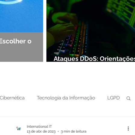
Escolher o
Observabilidade e NOC: Det
Segurança de Redes
Ataques DDoS: Orientaçõe
preparar sua defesa cibern
Cibernética
Tecnologia da Informação
LGPD
International IT
13 de abr. de 2023
3 min de leitura