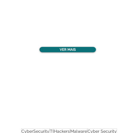
Confira todos os
materiais gratuitos
VER MAIS
Nos acompanhe nas
redes sociais!
CyberSecurity
TI
Hackers
Malware
Cyber Security