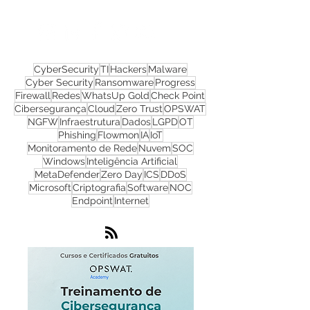
Nos acompanhe nas
redes sociais!
CyberSecurity
TI
Hackers
Malware
Cyber Security
Ransomware
Progress
Firewall
Redes
WhatsUp Gold
Check Point
Cibersegurança
Cloud
Zero Trust
OPSWAT
NGFW
Infraestrutura
Dados
LGPD
OT
Phishing
Flowmon
IA
IoT
Monitoramento de Rede
Nuvem
SOC
Windows
Inteligência Artificial
MetaDefender
Zero Day
ICS
DDoS
Microsoft
Criptografia
Software
NOC
Endpoint
Internet