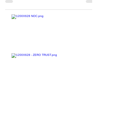
feira, oito avisos de Sistemas de Controle
Industrial...
Confira todos os
materiais gratuitos