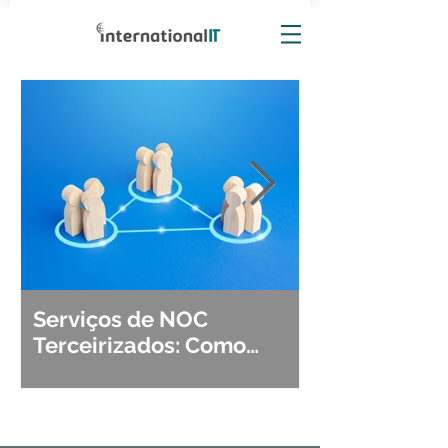
Serviços de NOC
Observabili
Terceirizados: Como
Detecção, Di
Escolher o Parceiro Ideal?
Segurança d