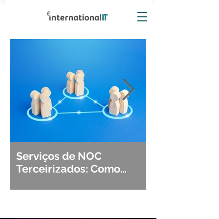
Serviços de NOC
Observabili
Terceirizados: Como
Detecção, Di
Escolher o Parceiro Ideal?
Segurança d