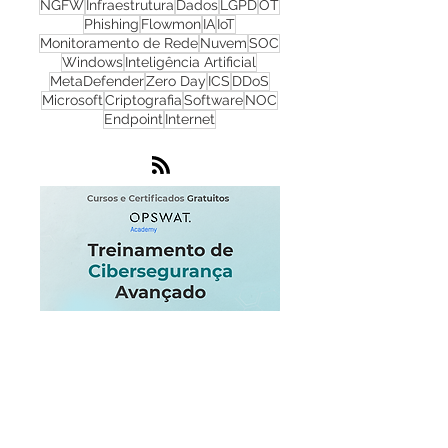
Firewall
Redes
WhatsUp Gold
Check Point
Cibersegurança
Cloud
Zero Trust
OPSWAT
NGFW
Infraestrutura
Dados
LGPD
OT
Phishing
Flowmon
IA
IoT
Monitoramento de Rede
Nuvem
SOC
Windows
Inteligência Artificial
MetaDefender
Zero Day
ICS
DDoS
Microsoft
Criptografia
Software
NOC
Endpoint
Internet