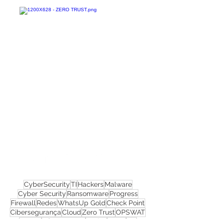
Confira todos os
materiais gratuitos
Nos acompanhe nas
redes sociais!
CyberSecurity
TI
Hackers
Malware
Cyber Security
Ransomware
Progress