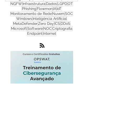
Redes
Firewall
WhatsUp Gold
Check Point
Cibersegurança
Cloud
Zero Trust
OPSWAT
NGFW
Infraestrutura
Dados
LGPD
OT
Phishing
Flowmon
IA
IoT
Monitoramento de Rede
Nuvem
SOC
Windows
Inteligência Artificial
MetaDefender
Zero Day
ICS
DDoS
Microsoft
Software
NOC
Criptografia
Endpoint
Internet