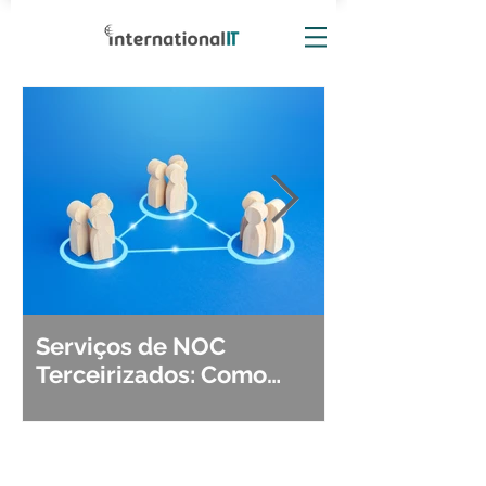
Serviços de NOC
Observabili
Terceirizados: Como
Detecção, Di
Escolher o Parceiro Ideal?
Segurança d