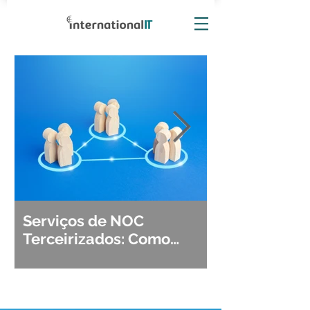
Serviços de NOC
Observabili
Terceirizados: Como
Detecção, Di
Escolher o Parceiro Ideal?
Segurança d