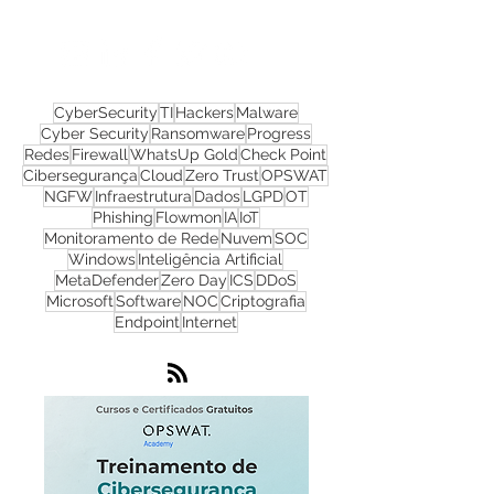
Nos acompanhe nas
redes sociais!
CyberSecurity
TI
Hackers
Malware
Cyber Security
Ransomware
Progress
Redes
Firewall
WhatsUp Gold
Check Point
Cibersegurança
Cloud
Zero Trust
OPSWAT
NGFW
Infraestrutura
Dados
LGPD
OT
Phishing
Flowmon
IA
IoT
Monitoramento de Rede
Nuvem
SOC
Windows
Inteligência Artificial
MetaDefender
Zero Day
ICS
DDoS
Microsoft
Software
NOC
Criptografia
Endpoint
Internet