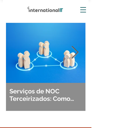
Serviços de NOC
Observabili
Terceirizados: Como
Detecção, Di
Escolher o Parceiro Ideal?
Segurança d