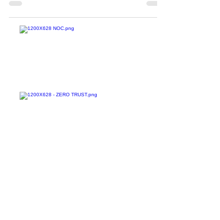
sobre hackers patrocinados pelo Estado da
Bielorrússia...
Confira todos os
materiais gratuitos