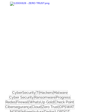
Confira todos os
materiais gratuitos
Nos acompanhe nas
redes sociais!
CyberSecurity
TI
Hackers
Malware
Cyber Security
Ransomware
Progress