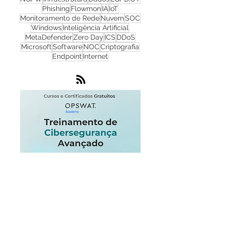
Redes
Firewall
WhatsUp Gold
Check Point
Cibersegurança
Cloud
Zero Trust
OPSWAT
NGFW
Infraestrutura
Dados
LGPD
OT
Phishing
Flowmon
IA
IoT
Monitoramento de Rede
Nuvem
SOC
Windows
Inteligência Artificial
MetaDefender
Zero Day
ICS
DDoS
Microsoft
Software
NOC
Criptografia
Endpoint
Internet