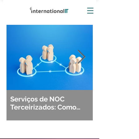
Serviços de NOC
Observabili
Terceirizados: Como
Detecção, Di
Escolher o Parceiro Ideal?
Segurança d